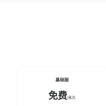
基础版
免费
/永久