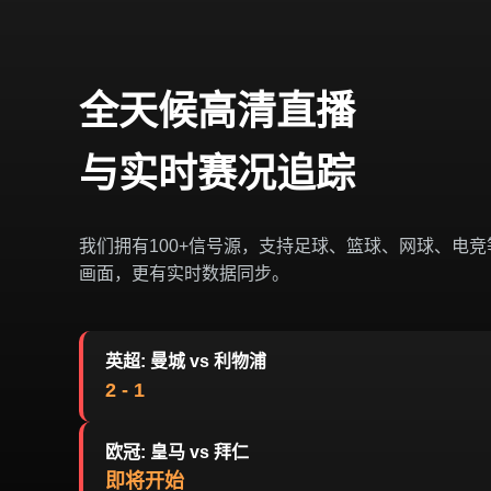
全天候高清直播
与实时赛况追踪
我们拥有100+信号源，支持足球、篮球、网球、电
画面，更有实时数据同步。
英超: 曼城 vs 利物浦
2 - 1
欧冠: 皇马 vs 拜仁
即将开始