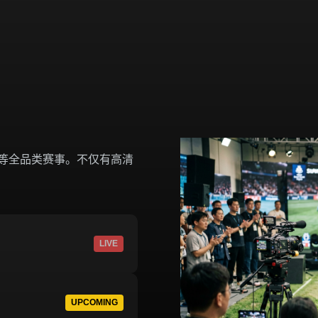
竞等全品类赛事。不仅有高清
LIVE
UPCOMING