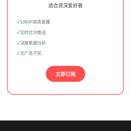
适合资深爱好者
1080P高清直播
实时比分推送
深度数据分析
无广告干扰
立即订阅