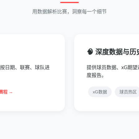
用数据解析比赛，洞察每一个细节
🧠 深度数据与
按日期、联赛、球队进
提供球员数据、xG期
度报告。
赛程 →
xG数据
球员热区