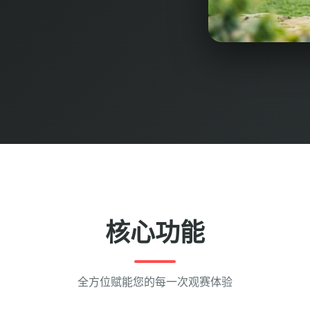
核心功能
全方位赋能您的每一次观赛体验