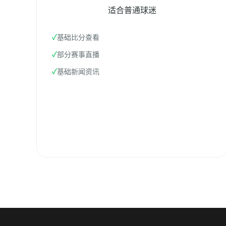
适合普通球迷
基础比分查看
部分赛事直播
基础新闻资讯
立即开始