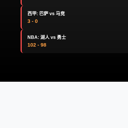
西甲: 巴萨 vs 马竞
3 - 0
NBA: 湖人 vs 勇士
102 - 98