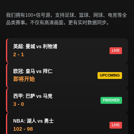
我们拥有100+信号源，支持足球、篮球、网球、电竞等全
品类赛事。不仅有高清画面，更有实时数据同步。
英超: 曼城 vs 利物浦
LIVE
2 - 1
欧冠: 皇马 vs 拜仁
UPCOMING
即将开始
西甲: 巴萨 vs 马竞
FINISHED
3 - 0
NBA: 湖人 vs 勇士
LIVE
102 - 98