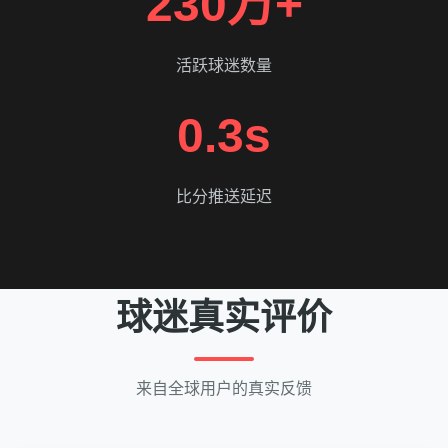
230万+
活跃球迷数量
0.3s
比分推送延迟
球迷真实评价
来自全球用户的真实反馈