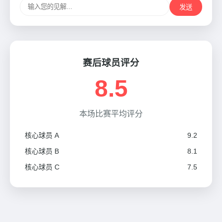
发送
赛后球员评分
8.5
本场比赛平均评分
核心球员 A
9.2
核心球员 B
8.1
核心球员 C
7.5