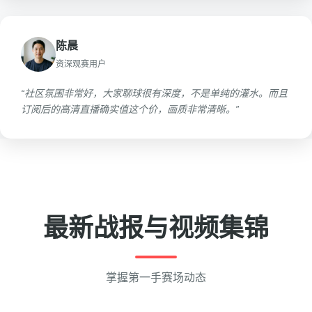
陈晨
资深观赛用户
“社区氛围非常好，大家聊球很有深度，不是单纯的灌水。而且
订阅后的高清直播确实值这个价，画质非常清晰。”
最新战报与视频集锦
掌握第一手赛场动态