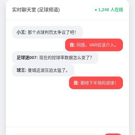
实时聊天室 (足球频道)
● 1,248 人在线
小王:
那个点球判罚太争议了吧！
我:
同感，VAR应该介入。
足球迷007:
现在的控球率数据怎么变了？
球王:
曼城这波压迫太猛了。
我:
期待下半场的进球！