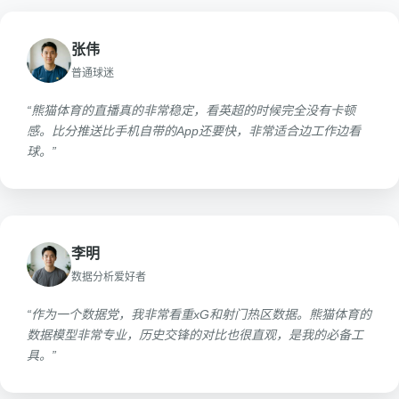
张伟
普通球迷
“熊猫体育的直播真的非常稳定，看英超的时候完全没有卡顿
感。比分推送比手机自带的App还要快，非常适合边工作边看
球。”
李明
数据分析爱好者
“作为一个数据党，我非常看重xG和射门热区数据。熊猫体育的
数据模型非常专业，历史交锋的对比也很直观，是我的必备工
具。”