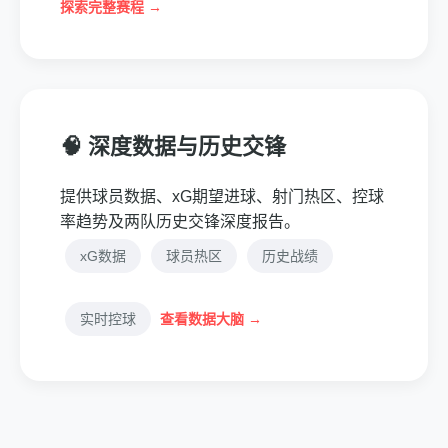
探索完整赛程 →
🧠 深度数据与历史交锋
提供球员数据、xG期望进球、射门热区、控球
率趋势及两队历史交锋深度报告。
xG数据
球员热区
历史战绩
实时控球
查看数据大脑 →