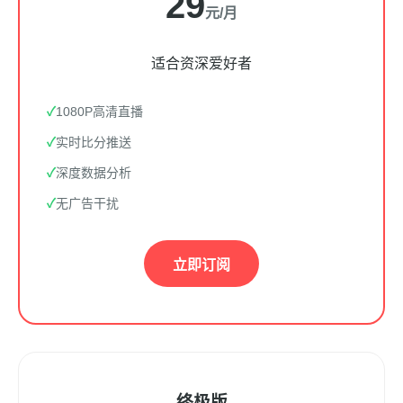
29
元/月
适合资深爱好者
1080P高清直播
实时比分推送
深度数据分析
无广告干扰
立即订阅
终极版