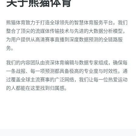
关于熊猫体育
熊猫体育致力于打造全球领先的智慧体育服务平台。我们
整合了顶尖的流媒体传输技术与先进的大数据分析模型，
为用户提供从高清赛事直播到深度数据预测的全链路服
务。
我们的内容团队由资深体育编辑与数据专家组成，确保每
一条战报、每一项预测都具备极高的专业度与时效性。通
过覆盖全球主流赛事的广泛网络，我们让每一位热爱运动
的人都能在这里找到归属感。