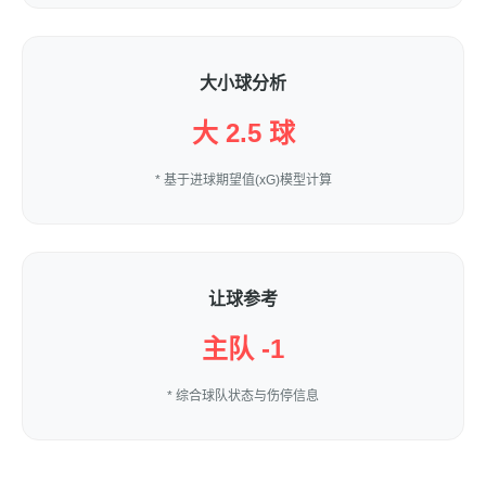
大小球分析
大 2.5 球
* 基于进球期望值(xG)模型计算
让球参考
主队 -1
* 综合球队状态与伤停信息