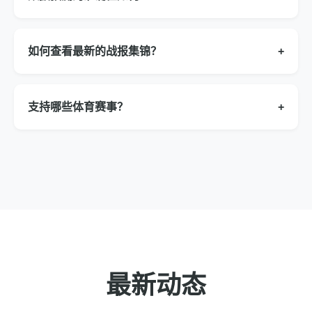
如何查看最新的战报集锦？
+
支持哪些体育赛事？
+
最新动态