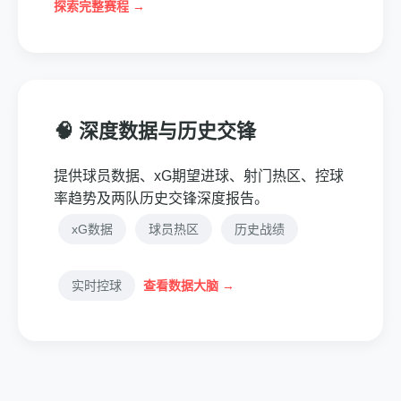
探索完整赛程 →
🧠 深度数据与历史交锋
提供球员数据、xG期望进球、射门热区、控球
率趋势及两队历史交锋深度报告。
xG数据
球员热区
历史战绩
实时控球
查看数据大脑 →