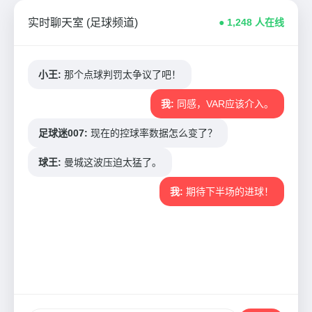
实时聊天室 (足球频道)
● 1,248 人在线
小王:
那个点球判罚太争议了吧！
我:
同感，VAR应该介入。
足球迷007:
现在的控球率数据怎么变了？
球王:
曼城这波压迫太猛了。
我:
期待下半场的进球！