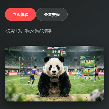
立即体验
查看赛程
✓
无需注册，即刻体验部分赛事