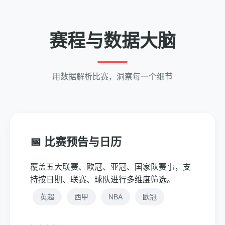
赛程与数据大脑
用数据解析比赛，洞察每一个细节
📅 比赛预告与日历
覆盖五大联赛、欧冠、亚冠、国家队赛事，支
持按日期、联赛、球队进行多维度筛选。
英超
西甲
NBA
欧冠