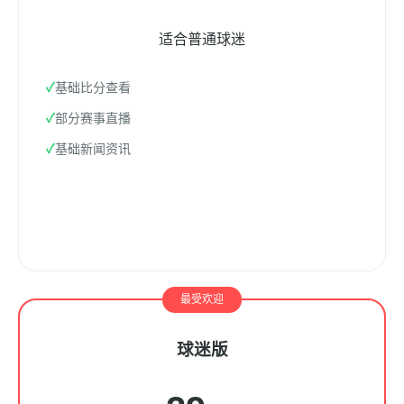
适合普通球迷
基础比分查看
部分赛事直播
基础新闻资讯
立即开始
最受欢迎
球迷版