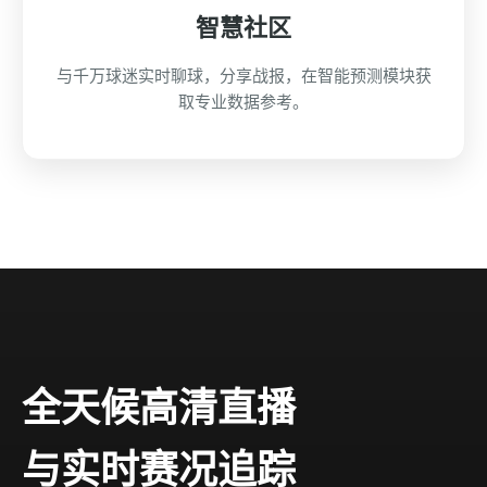
智慧社区
与千万球迷实时聊球，分享战报，在智能预测模块获
取专业数据参考。
全天候高清直播
与实时赛况追踪