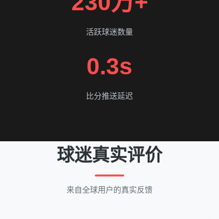
230万+
活跃球迷数量
0.3s
比分推送延迟
球迷真实评价
来自全球用户的真实反馈