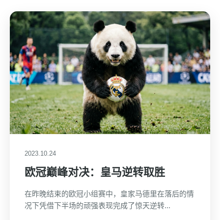
2023.10.24
欧冠巅峰对决：皇马逆转取胜
在昨晚结束的欧冠小组赛中，皇家马德里在落后的情
况下凭借下半场的顽强表现完成了惊天逆转...