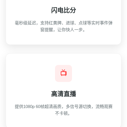
闪电比分
毫秒级延迟，支持红黄牌、进球、点球等实时事件弹
窗提醒，让你快人一步。
📺
高清直播
提供1080p 60帧超清画质，多信号源切换，流畅观赛
不卡顿。