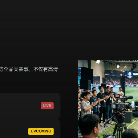
竞等全品类赛事。不仅有高清
LIVE
UPCOMING