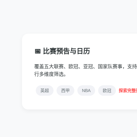
📅 比赛预告与日历
覆盖五大联赛、欧冠、亚冠、国家队赛事，支持
行多维度筛选。
英超
西甲
NBA
欧冠
探索完整