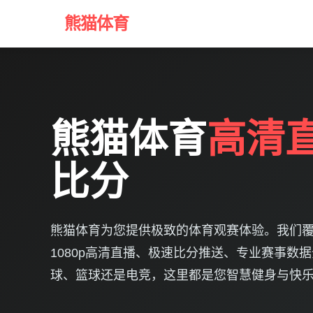
熊猫体育
熊猫体育
高清
比分
熊猫体育为您提供极致的体育观赛体验。我们
1080p高清直播、极速比分推送、专业赛事数
球、篮球还是电竞，这里都是您智慧健身与快