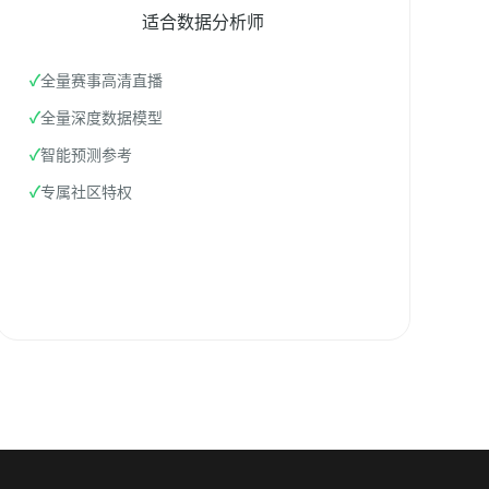
适合数据分析师
全量赛事高清直播
全量深度数据模型
智能预测参考
专属社区特权
立即订阅