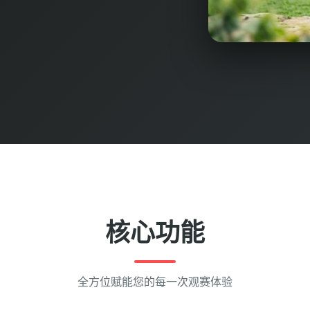
核心功能
全方位赋能您的每一次观赛体验