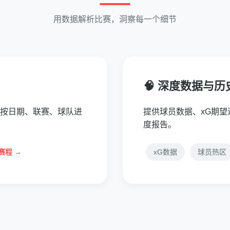
用数据解析比赛，洞察每一个细节
🧠 深度数据与
按日期、联赛、球队进
提供球员数据、xG期
度报告。
赛程 →
xG数据
球员热区