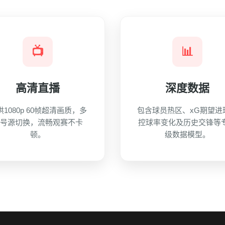
📺
📊
高清直播
深度数据
供1080p 60帧超清画质，多
包含球员热区、xG期望进
信号源切换，流畅观赛不卡
控球率变化及历史交锋等
顿。
级数据模型。