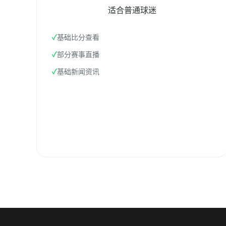
适合普通球迷
基础比分查看
部分赛事直播
基础新闻资讯
立即开始