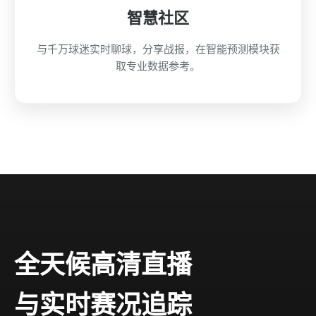
智慧社区
与千万球迷实时聊球，分享战报，在智能预测模块获
取专业数据参考。
全天候高清直播
与实时赛况追踪