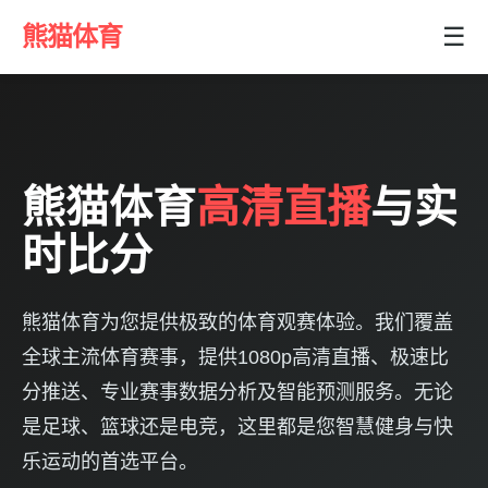
熊猫体育
☰
熊猫体育
高清直播
与实
时比分
熊猫体育为您提供极致的体育观赛体验。我们覆盖
全球主流体育赛事，提供1080p高清直播、极速比
分推送、专业赛事数据分析及智能预测服务。无论
是足球、篮球还是电竞，这里都是您智慧健身与快
乐运动的首选平台。