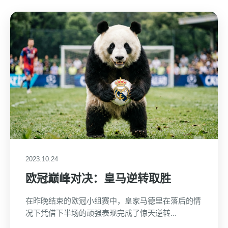
2023.10.24
欧冠巅峰对决：皇马逆转取胜
在昨晚结束的欧冠小组赛中，皇家马德里在落后的情
况下凭借下半场的顽强表现完成了惊天逆转...