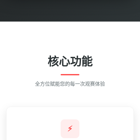
核心功能
全方位赋能您的每一次观赛体验
⚡