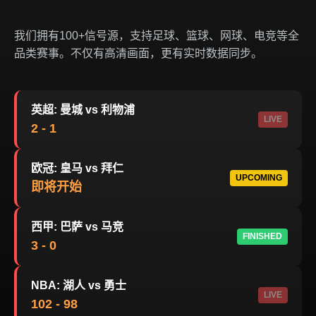
我们拥有100+信号源，支持足球、篮球、网球、电竞等全
品类赛事。不仅有高清画面，更有实时数据同步。
英超: 曼城 vs 利物浦
LIVE
2 - 1
欧冠: 皇马 vs 拜仁
UPCOMING
即将开始
西甲: 巴萨 vs 马竞
FINISHED
3 - 0
NBA: 湖人 vs 勇士
LIVE
102 - 98