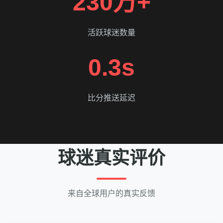
230万+
活跃球迷数量
0.3s
比分推送延迟
球迷真实评价
来自全球用户的真实反馈