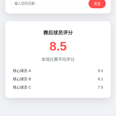
发送
赛后球员评分
8.5
本场比赛平均评分
核心球员 A
9.2
核心球员 B
8.1
核心球员 C
7.5