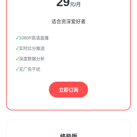
29
元/月
适合资深爱好者
1080P高清直播
实时比分推送
深度数据分析
无广告干扰
立即订阅
终极版