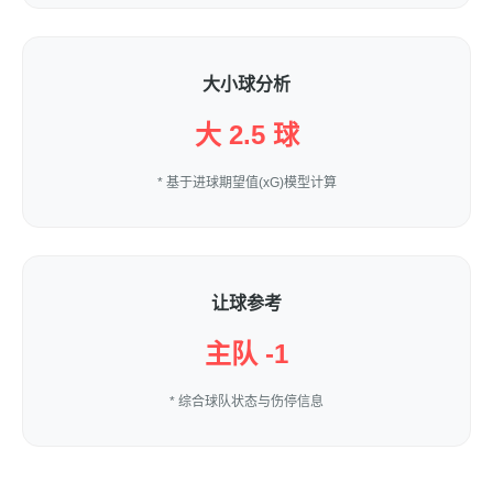
大小球分析
大 2.5 球
* 基于进球期望值(xG)模型计算
让球参考
主队 -1
* 综合球队状态与伤停信息