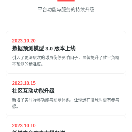
平台功能与服务的持续升级
2023.10.20
数据预测模型 3.0 版本上线
引入了更深层次的球员伤停影响因子，显著提升了胜平负概
率预测的精准度。
2023.10.15
社区互动功能升级
新增了实时弹幕功能与勋章体系，让球迷在聊球时更有参与
感。
2023.10.10