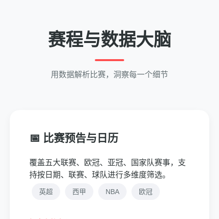
赛程与数据大脑
用数据解析比赛，洞察每一个细节
📅 比赛预告与日历
覆盖五大联赛、欧冠、亚冠、国家队赛事，支
持按日期、联赛、球队进行多维度筛选。
英超
西甲
NBA
欧冠