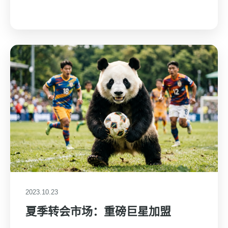
查看详情
2023.10.23
夏季转会市场：重磅巨星加盟