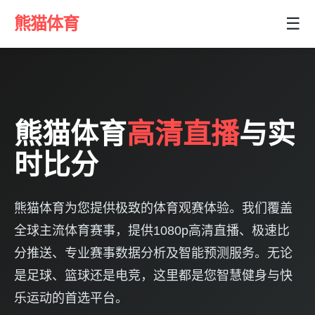
熊猫体育
☰
熊猫体育
高清直播
与实
时比分
熊猫体育为您提供极致的体育观赛体验。我们覆盖
全球主流体育赛事，提供1080p高清直播、极速比
分推送、专业赛事数据分析及智能预测服务。无论
是足球、篮球还是电竞，这里都是您智慧健身与快
乐运动的首选平台。