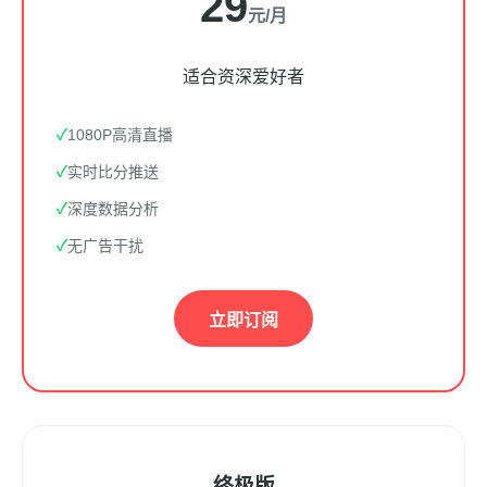
29
元/月
适合资深爱好者
1080P高清直播
实时比分推送
深度数据分析
无广告干扰
立即订阅
终极版