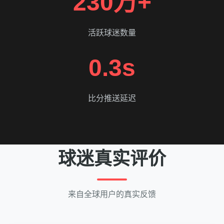
230万+
活跃球迷数量
0.3s
比分推送延迟
球迷真实评价
来自全球用户的真实反馈