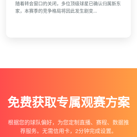
随着转会窗口的关闭，多位顶级球星已确认归属新东
家，本赛季的竞争格局将因此发生剧变...
查看详情
免费获取专属观赛方案
根据您的球队偏好，为您定制直播、赛程、数据推
荐服务。无需信用卡，2分钟完成设置。