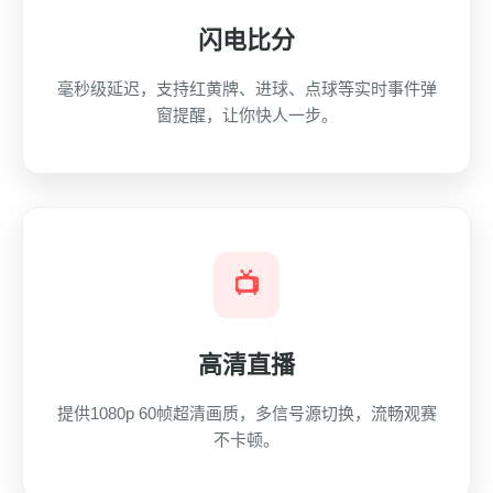
闪电比分
毫秒级延迟，支持红黄牌、进球、点球等实时事件弹
窗提醒，让你快人一步。
📺
高清直播
提供1080p 60帧超清画质，多信号源切换，流畅观赛
不卡顿。