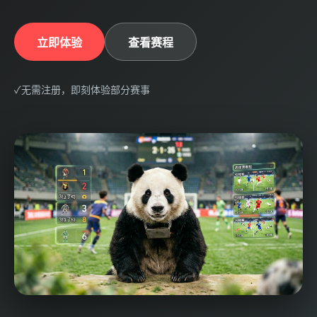
立即体验
查看赛程
✓
无需注册，即刻体验部分赛事