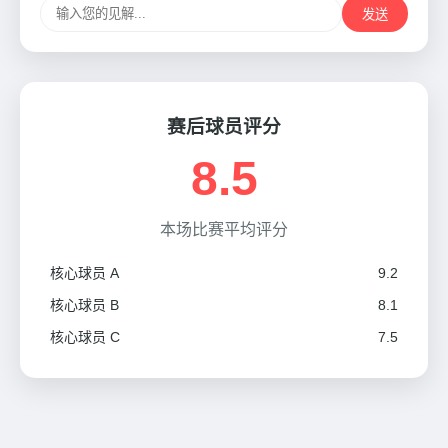
发送
赛后球员评分
8.5
本场比赛平均评分
核心球员 A
9.2
核心球员 B
8.1
核心球员 C
7.5