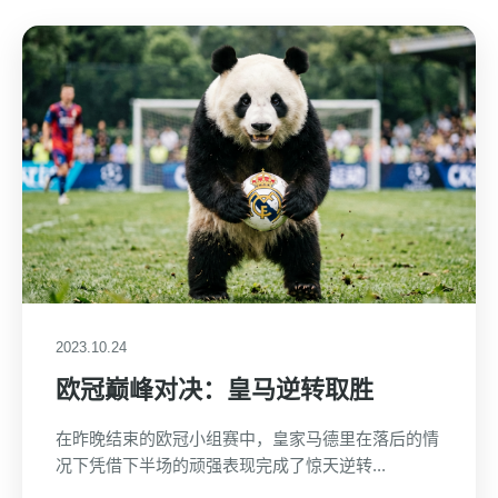
2023.10.24
欧冠巅峰对决：皇马逆转取胜
在昨晚结束的欧冠小组赛中，皇家马德里在落后的情
况下凭借下半场的顽强表现完成了惊天逆转...