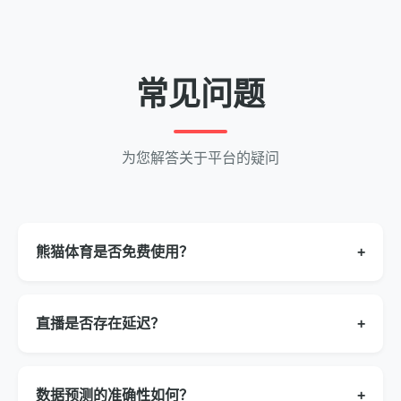
常见问题
为您解答关于平台的疑问
熊猫体育是否免费使用？
+
直播是否存在延迟？
+
数据预测的准确性如何？
+