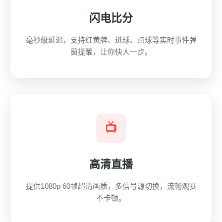
闪电比分
毫秒级延迟，支持红黄牌、进球、点球等实时事件弹
窗提醒，让你快人一步。
📺
高清直播
提供1080p 60帧超清画质，多信号源切换，流畅观赛
不卡顿。