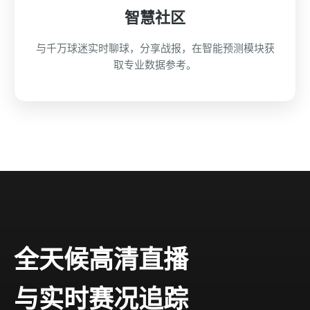
智慧社区
与千万球迷实时聊球，分享战报，在智能预测模块获
取专业数据参考。
全天候高清直播
与实时赛况追踪