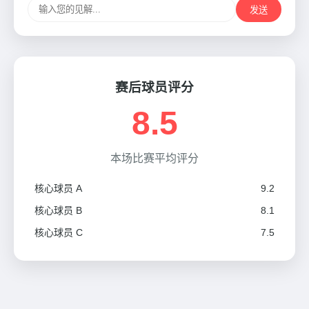
发送
赛后球员评分
8.5
本场比赛平均评分
核心球员 A
9.2
核心球员 B
8.1
核心球员 C
7.5