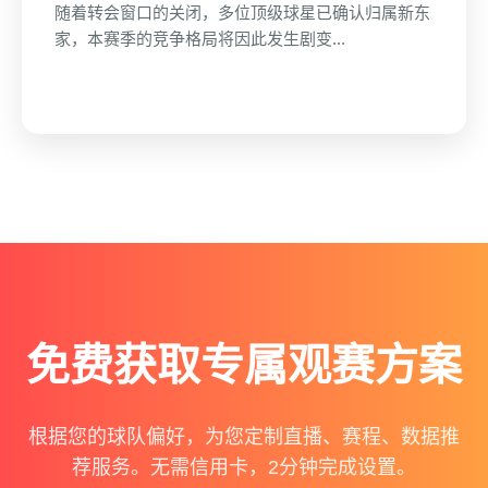
随着转会窗口的关闭，多位顶级球星已确认归属新东
家，本赛季的竞争格局将因此发生剧变...
查看详情
免费获取专属观赛方案
根据您的球队偏好，为您定制直播、赛程、数据推
荐服务。无需信用卡，2分钟完成设置。