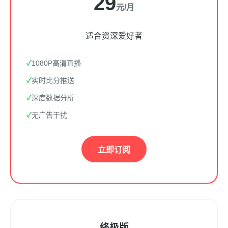
29
元/月
适合资深爱好者
1080P高清直播
实时比分推送
深度数据分析
无广告干扰
立即订阅
终极版