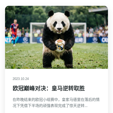
2023.10.24
欧冠巅峰对决：皇马逆转取胜
在昨晚结束的欧冠小组赛中，皇家马德里在落后的情
况下凭借下半场的顽强表现完成了惊天逆转...