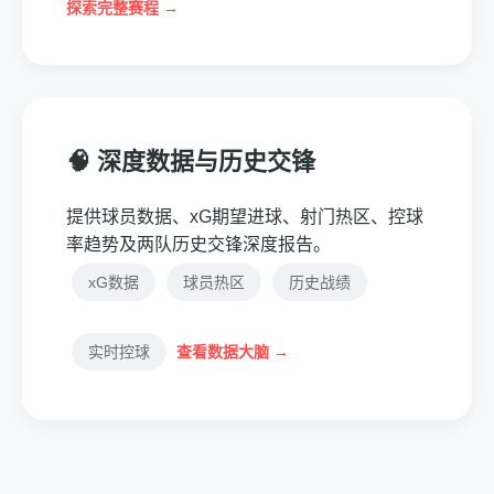
探索完整赛程 →
🧠 深度数据与历史交锋
提供球员数据、xG期望进球、射门热区、控球
率趋势及两队历史交锋深度报告。
xG数据
球员热区
历史战绩
实时控球
查看数据大脑 →