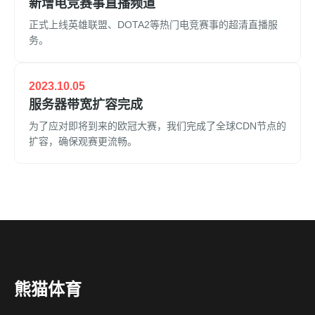
新增电竞赛事直播频道
正式上线英雄联盟、DOTA2等热门电竞赛事的超清直播服
务。
2023.10.05
服务器带宽扩容完成
为了应对即将到来的欧冠大赛，我们完成了全球CDN节点的
扩容，确保观赛更流畅。
熊猫体育