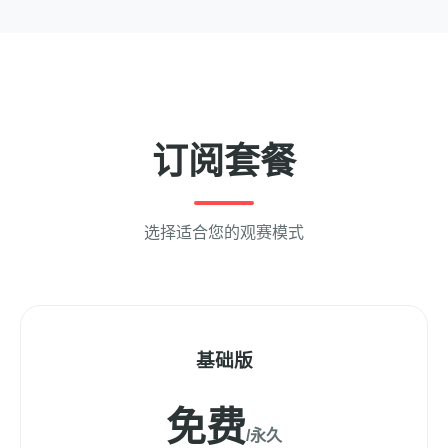
订阅套餐
选择适合您的观赛模式
基础版
免费
/永久