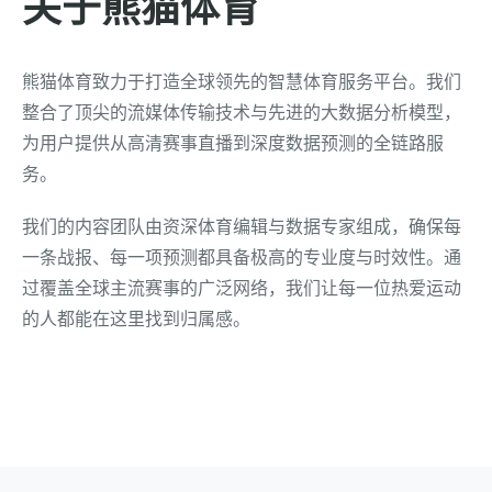
关于熊猫体育
熊猫体育致力于打造全球领先的智慧体育服务平台。我们
整合了顶尖的流媒体传输技术与先进的大数据分析模型，
为用户提供从高清赛事直播到深度数据预测的全链路服
务。
我们的内容团队由资深体育编辑与数据专家组成，确保每
一条战报、每一项预测都具备极高的专业度与时效性。通
过覆盖全球主流赛事的广泛网络，我们让每一位热爱运动
的人都能在这里找到归属感。