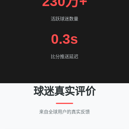
230万+
活跃球迷数量
0.3s
比分推送延迟
球迷真实评价
来自全球用户的真实反馈