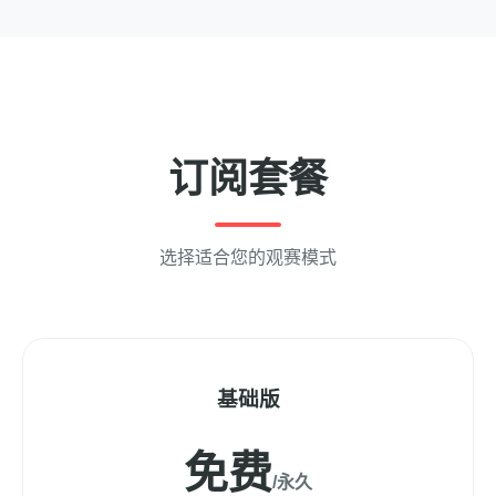
订阅套餐
选择适合您的观赛模式
基础版
免费
/永久