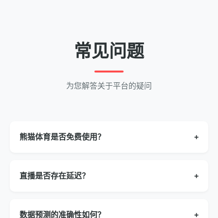
常见问题
为您解答关于平台的疑问
熊猫体育是否免费使用？
+
直播是否存在延迟？
+
数据预测的准确性如何？
+