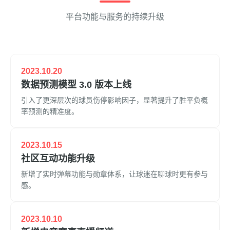
平台功能与服务的持续升级
2023.10.20
数据预测模型 3.0 版本上线
引入了更深层次的球员伤停影响因子，显著提升了胜平负概
率预测的精准度。
2023.10.15
社区互动功能升级
新增了实时弹幕功能与勋章体系，让球迷在聊球时更有参与
感。
2023.10.10