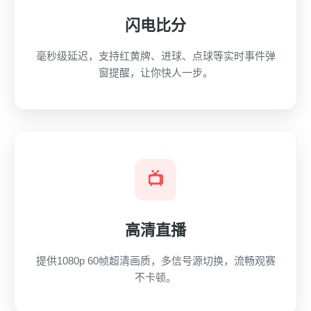
闪电比分
毫秒级延迟，支持红黄牌、进球、点球等实时事件弹
窗提醒，让你快人一步。
📺
高清直播
提供1080p 60帧超清画质，多信号源切换，流畅观赛
不卡顿。