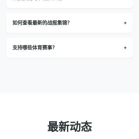
如何查看最新的战报集锦？
+
支持哪些体育赛事？
+
最新动态