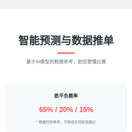
智能预测与数据推单
基于AI模型的数据参考，助您更懂比赛
胜平负概率
65% / 20% / 15%
* 数据仅供参考，不构成任何投资建议