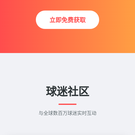
立即免费获取
球迷社区
与全球数百万球迷实时互动