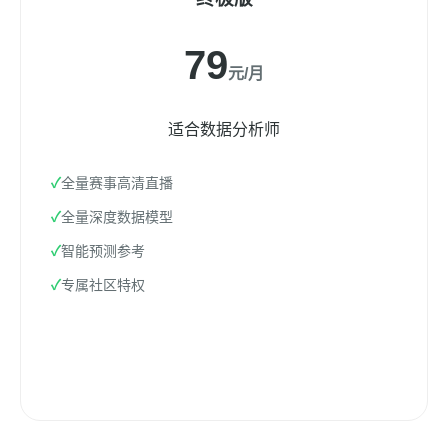
79
元/月
适合数据分析师
全量赛事高清直播
全量深度数据模型
智能预测参考
专属社区特权
立即订阅