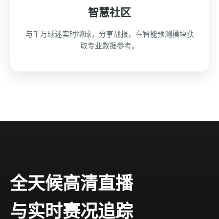
智慧社区
与千万球迷实时聊球，分享战报，在智能预测模块获
取专业数据参考。
全天候高清直播
与实时赛况追踪