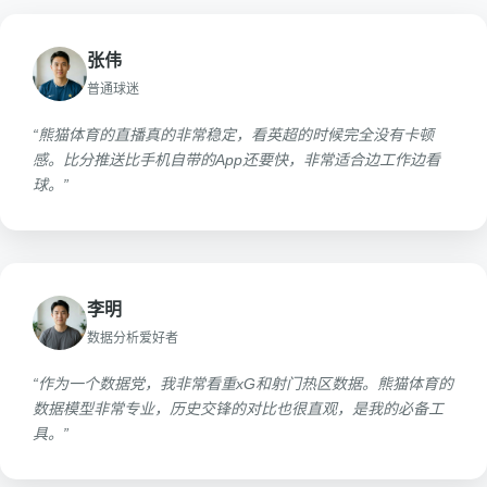
张伟
普通球迷
“熊猫体育的直播真的非常稳定，看英超的时候完全没有卡顿
感。比分推送比手机自带的App还要快，非常适合边工作边看
球。”
李明
数据分析爱好者
“作为一个数据党，我非常看重xG和射门热区数据。熊猫体育的
数据模型非常专业，历史交锋的对比也很直观，是我的必备工
具。”