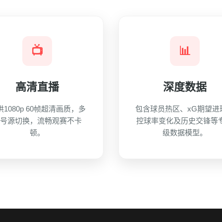
📺
📊
高清直播
深度数据
供1080p 60帧超清画质，多
包含球员热区、xG期望进
信号源切换，流畅观赛不卡
控球率变化及历史交锋等
顿。
级数据模型。