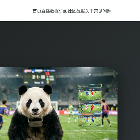
首页
直播
数据
订阅
社区
战报
关于
常见问题