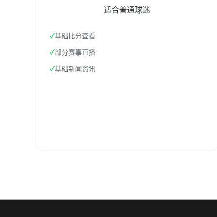
适合普通球迷
基础比分查看
部分赛事直播
基础新闻资讯
立即开始