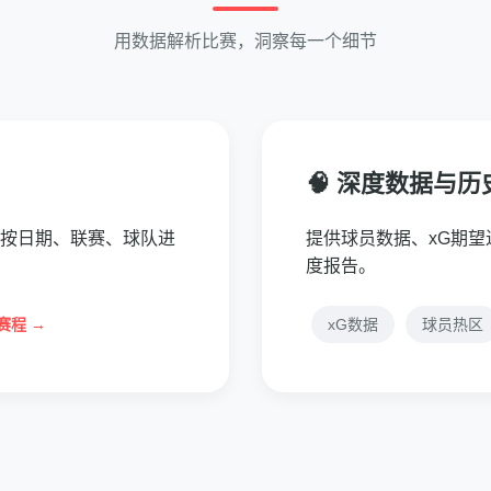
用数据解析比赛，洞察每一个细节
🧠 深度数据与
按日期、联赛、球队进
提供球员数据、xG期
度报告。
赛程 →
xG数据
球员热区