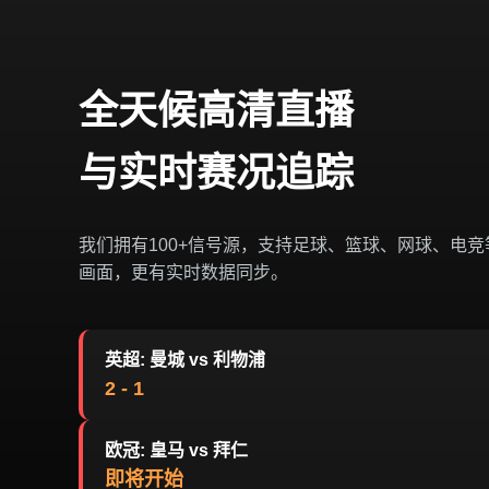
全天候高清直播
与实时赛况追踪
我们拥有100+信号源，支持足球、篮球、网球、电
画面，更有实时数据同步。
英超: 曼城 vs 利物浦
2 - 1
欧冠: 皇马 vs 拜仁
即将开始