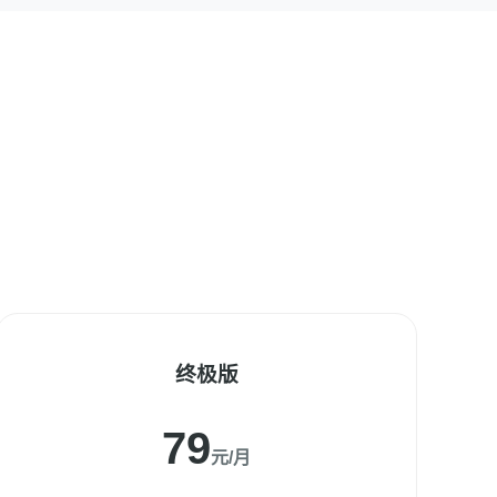
终极版
79
元/月