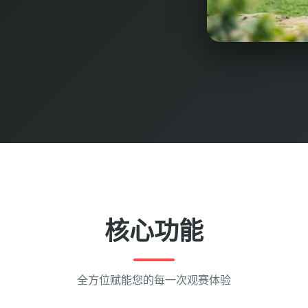
核心功能
全方位赋能您的每一次观赛体验