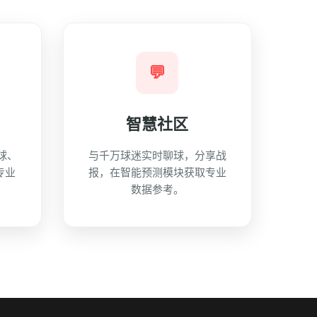
💬
智慧社区
球、
与千万球迷实时聊球，分享战
专业
报，在智能预测模块获取专业
数据参考。