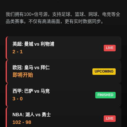
我们拥有100+信号源，支持足球、篮球、网球、电竞等全
品类赛事。不仅有高清画面，更有实时数据同步。
英超: 曼城 vs 利物浦
LIVE
2 - 1
欧冠: 皇马 vs 拜仁
UPCOMING
即将开始
西甲: 巴萨 vs 马竞
FINISHED
3 - 0
NBA: 湖人 vs 勇士
LIVE
102 - 98