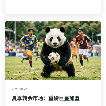
查看详情
2023.10.23
夏季转会市场：重磅巨星加盟