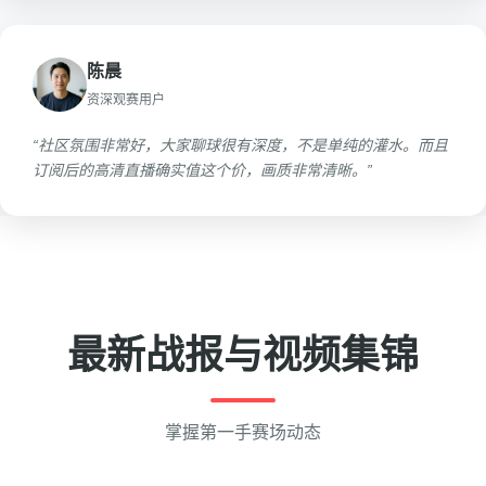
陈晨
资深观赛用户
“社区氛围非常好，大家聊球很有深度，不是单纯的灌水。而且
订阅后的高清直播确实值这个价，画质非常清晰。”
最新战报与视频集锦
掌握第一手赛场动态