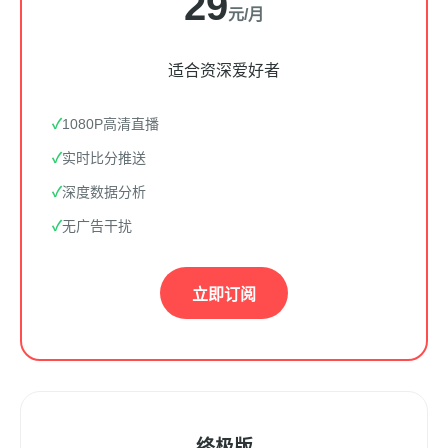
29
元/月
适合资深爱好者
1080P高清直播
实时比分推送
深度数据分析
无广告干扰
立即订阅
终极版