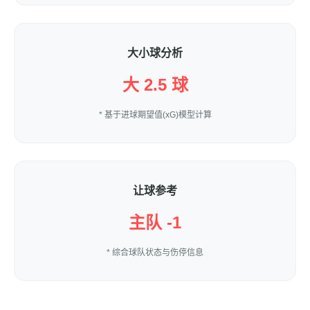
大小球分析
大 2.5 球
* 基于进球期望值(xG)模型计算
让球参考
主队 -1
* 综合球队状态与伤停信息