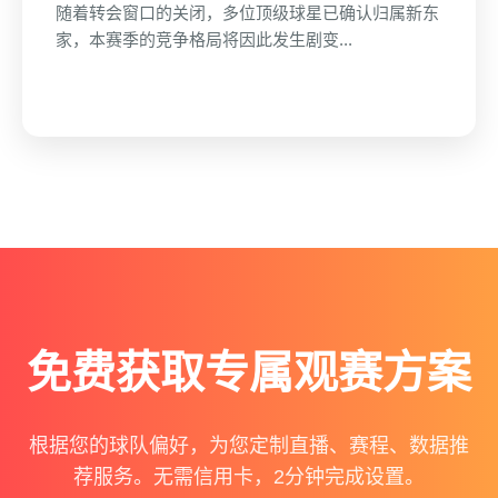
随着转会窗口的关闭，多位顶级球星已确认归属新东
家，本赛季的竞争格局将因此发生剧变...
查看详情
免费获取专属观赛方案
根据您的球队偏好，为您定制直播、赛程、数据推
荐服务。无需信用卡，2分钟完成设置。