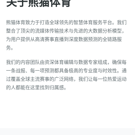
关于熊猫体育
熊猫体育致力于打造全球领先的智慧体育服务平台。我们
整合了顶尖的流媒体传输技术与先进的大数据分析模型，
为用户提供从高清赛事直播到深度数据预测的全链路服
务。
我们的内容团队由资深体育编辑与数据专家组成，确保每
一条战报、每一项预测都具备极高的专业度与时效性。通
过覆盖全球主流赛事的广泛网络，我们让每一位热爱运动
的人都能在这里找到归属感。