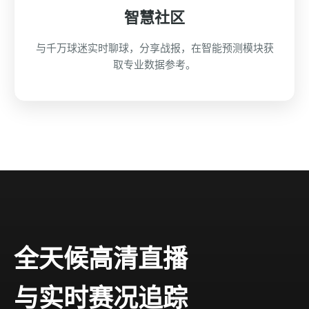
智慧社区
与千万球迷实时聊球，分享战报，在智能预测模块获
取专业数据参考。
全天候高清直播
与实时赛况追踪