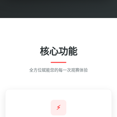
核心功能
全方位赋能您的每一次观赛体验
⚡