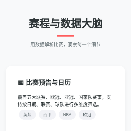
赛程与数据大脑
用数据解析比赛，洞察每一个细节
📅 比赛预告与日历
覆盖五大联赛、欧冠、亚冠、国家队赛事，支
持按日期、联赛、球队进行多维度筛选。
英超
西甲
NBA
欧冠