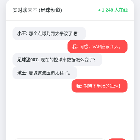
实时聊天室 (足球频道)
● 1,248 人在线
小王:
那个点球判罚太争议了吧！
我:
同感，VAR应该介入。
足球迷007:
现在的控球率数据怎么变了？
球王:
曼城这波压迫太猛了。
我:
期待下半场的进球！