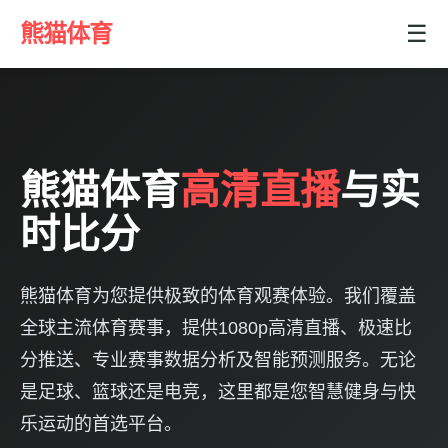
熊猫体育
☰
熊猫体育
高清直播
与实
时比分
熊猫体育为您提供极致的体育观赛体验。我们覆盖
全球主流体育赛事，提供1080p高清直播、极速比
分推送、专业赛事数据分析及智能预测服务。无论
是足球、篮球还是电竞，这里都是您智慧健身与快
乐运动的首选平台。