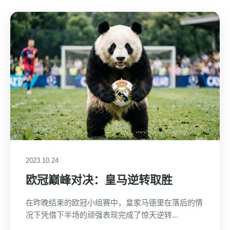
2023.10.24
欧冠巅峰对决：皇马逆转取胜
在昨晚结束的欧冠小组赛中，皇家马德里在落后的情
况下凭借下半场的顽强表现完成了惊天逆转...