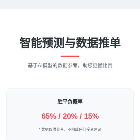
智能预测与数据推单
基于AI模型的数据参考，助您更懂比赛
胜平负概率
65% / 20% / 15%
* 数据仅供参考，不构成任何投资建议