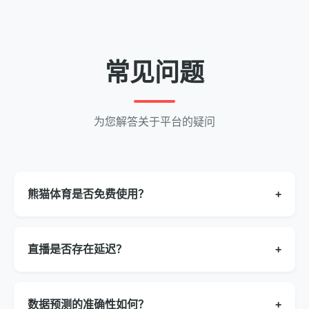
常见问题
为您解答关于平台的疑问
熊猫体育是否免费使用？
+
直播是否存在延迟？
+
数据预测的准确性如何？
+