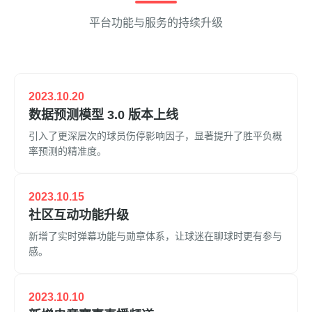
平台功能与服务的持续升级
2023.10.20
数据预测模型 3.0 版本上线
引入了更深层次的球员伤停影响因子，显著提升了胜平负概
率预测的精准度。
2023.10.15
社区互动功能升级
新增了实时弹幕功能与勋章体系，让球迷在聊球时更有参与
感。
2023.10.10